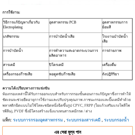
การใช้งาน:
วิธีการแก้ปัญหาเกี่ยวกับ
อุตสาหกรรม PCB
อุตสาหกรรมการ
Electroplating
ย้อมสี
เภสัชกรรม
การบำบัดน้ำเสีย
โรงงานบำบัดน้ำ
เสีย
การบำบัดน้ำ
การทำความสะอาดกระบวนการ
การถ่ายภาพ
ผลิตอาหาร
สารเคมี
ปิโตรเคมี
เครื่องดื่ม
เครื่องกรองก๊าซเสีย
หอดูดซับก๊าซเสีย
ถังปฏิกิริยา
ความได้เปรียบทางการแข่งขัน
ห้องกรองเหล่านี้ได้รับการออกแบบสำหรับการกรองขั้นตอนการแก้ปัญหาซึ่งการทำให้
ชัดเจนจะช่วยยืดอายุการใช้งานและปรับปรุงคุณภาพ
ภาชนะกรองและปั๊มเคมีทำด้วย
พลาสติกฉีดแบบไม่ใช้โลหะชนิดหนึ่งฉีดขึ้นรูป CPVC, FRPP (ใยแก้วเสริมแรงโพลีโพ
รพีลีน), PVDF ซึ่งมีโครงสร้างแข็งแรงทนสารเคมีกรด / ด่าง
ระบบการกรองอุตสาหกรรม
ระบบกรองสารเคมี
ระบบกรองน้ำ
แท็ก:
,
,
এর সেরা মূল্য পান