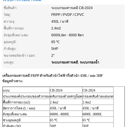
ชื่อสินค้า:
ระบบกรองสารเคมี CB-2024
วัสดุ:
FRPP / PVDF / CPVC
ความจุ:
450L / นาที
พื้นที่การกรอง:
2.4m2
ถังชุบที่เหมาะสม:
6000Liter - 8000 ลิตร
อุณหภูมิ:
65 ℃
กำลังสูบ:
5HP
ขนาดพอร์ตเข้า / ออก:
2"
ระบบกรองสารเคมี
ระบบกรองน้ำ
แสงสูง:
,
เครื่องกรองสารเคมี FRPP สำหรับตัวนำไฟฟ้ากึ่งตัวนำ 450L / min 5HP
ข้อมูลจำเพาะ:
แบบ
CB-2024
CH-2024
ประเภทองค์ประกอบของตัวกรอง
ตลับกรองด้วยสกรูน็อต
กรองตลับด้วยแผ่นกด
พื้นที่การกรอง (m2)
2.4m2
2.4m2
อัตราการไหล (L / min)
450L / นาที
450L / นาที
ถังชุบที่เหมาะสม
6000L -8000L
6000L -8000L
ช่วงอุณหภูมิ
65 ℃
65 ℃
กำลังสูบ (W)
5HP
5HP