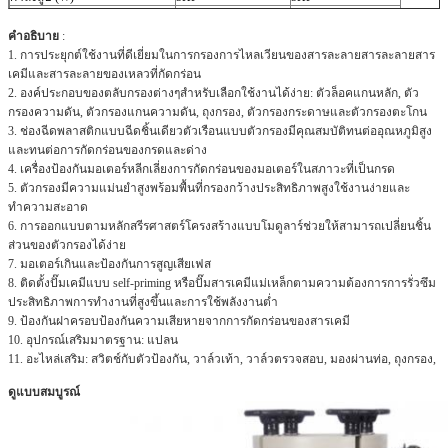
ขนาดพอร์ตเข้า / ออก
2"
2"
คำอธิบาย
:
1. การประยุกต์ใช้งานที่ดีเยี่ยมในการกรองการไหลเวียนของสารละลายสารละลายสาร
เคมีและสารละลายของเหลวที่กัดกร่อน
2. องค์ประกอบของตลับกรองต่างๆสำหรับเลือกใช้งานได้ง่าย: ตัวล็อคแกนหลัก, ตัว
กรองความดัน, ตัวกรองแกนความดัน, ถุงกรอง, ตัวกรองกระดาษและตัวกรองตะโกน
3. ช่องฉีดพลาสติกแบบฉีดชิ้นเดียวตัวเรือนแบบตัวกรองมีคุณสมบัติทนต่ออุณหภูมิสูง
และทนต่อการกัดกร่อนของกรดและด่าง
4. เครื่องป้องกันมอเตอร์หลีกเลี่ยงการกัดกร่อนของมอเตอร์ในสภาวะที่เป็นกรด
5. ตัวกรองมีความแม่นยำสูงพร้อมพื้นที่กรองกว้างประสิทธิภาพสูงใช้งานง่ายและ
ทำความสะอาด
6. การออกแบบตามหลักสรีรศาสตร์โครงสร้างแบบโมดูลาร์ช่วยให้สามารถเปลี่ยนชิ้น
ส่วนของตัวกรองได้ง่าย
7. มอเตอร์เกินและป้องกันการสูญเสียเฟส
8. ติดตั้งปั๊มเคมีแบบ self-priming หรือปั๊มสารเคมีแม่เหล็กตามความต้องการการรั่วซึม
ประสิทธิภาพการทำงานที่สูงขึ้นและการใช้พลังงานต่ำ
9. ป้องกันฝาครอบป้องกันความเสียหายจากการกัดกร่อนของสารเคมี
10. อุปกรณ์เสริมมาตรฐาน: แปลน
11. อะไหล่เสริม: สวิตช์กับตัวป้องกัน, วาล์วเท้า, วาล์วตรวจสอบ, มองผ่านท่อ, ถุงกรอง,
ดูแบบสมบูรณ์