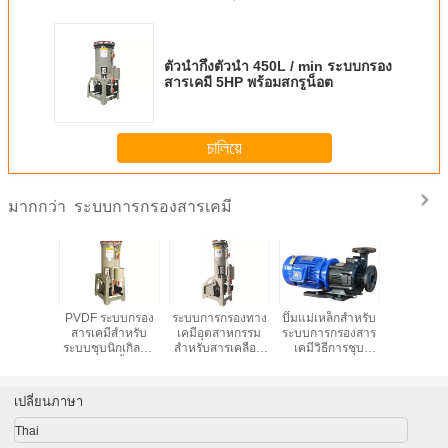
ตัวนำกึ่งตัวนำ 450L / min ระบบกรอง
สารเคมี 5HP พร้อมสกรูน็อต
চালিয়ে
ระบบการกรองสารเคมี
มากกว่า
0 L / Min
PVDF ระบบกรอง
ระบบการกรองทาง
ปั๊มแม่เหล็กสำหรับ
ระบบกรอง
กรองการ
สารเคมีสำหรับ
เคมีอุตสาหกรรม
ระบบการกรองสาร
ที่มีตัวก
สารเคมี
ระบบชุบนิกเกิลฟิล
สำหรับสารเคลือบ
เคมีวิธีการชุบ
กรอง PV
ช้งานกับ
เตอร์และพื้นผิว
ทองแดง Filter
PVDF 5HP ขาเข้า
"จำนวน 1
คาร์บอน
สำเร็จรูป
PVDF 160 L / Min
/ ออก 2 "X 1.5"
PVDF
เปลี่ยนภาษา
Thai