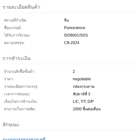
รายละเอียดสินค้า
สถานที่กำเนิด:
จีน
ชื่อแบรนด์:
Purescience
ได้รับการรับรอง:
ISO9001/SGS
หมายเลขรุ่น:
CB-2024
การชำระเงิน
จำนวนสั่งซื้อขั้นต่ำ:
2
ราคา:
negotiable
รายละเอียดการบรรจุ:
กล่องกระดาษ
เวลาการส่งมอบ:
สัปดาห์ที่ 3
เงื่อนไขการชำระเงิน:
L/C, T/T, D/P
สามารถในการผลิต:
2000 ชิ้นต่อเดือน
ลักษณะ
ระบบการกรองสารเคมี