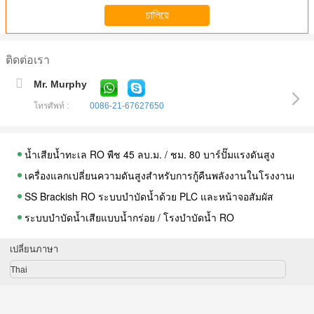
ติดต่อเรา
Mr. Murphy
โทรศัพท์ :
0086-21-67627650
น้ำเสียน้ำทะเล RO พืช 45 ลบ.ม. / ชม. 80 บาร์ปั๊มแรงดันสูง
เครื่องแลกเปลี่ยนความดันสูงสำหรับการกู้คืนพลังงานในโรงงานผลิ
SS Brackish RO ระบบบำบัดน้ำด้วย PLC และหน้าจอสัมผัส
ระบบบำบัดน้ำเสียแบบน้ำกร่อย / โรงบำบัดน้ำ RO
เครื่องกรองน้ำ Reverse Osmosis แบบสองระดับสำหรับน้ำบริสุทธิ์ 
เปลี่ยนภาษา
โรงงานบำบัดน้ำเสียแบบถั่งน้ำแบบย้อนกลับแบบคอนเดนเสทสำหรับดื
Thai
เครื่องกรองน้ำ Reverse Osmosis แบบเคลื่อนย้ายได้สำหรับการดื่ม 6
สแตนเลส 2 ขั้นตอน RO บำบัดน้ำแนวนอนสำหรับน้ำบริสุทธิ์พิเศษ 