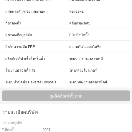
แผ่นและตัวกรองแผ่นกรอง
ท่อร่องท่อ
ถังกรองน้ำ
ตลับกรองตลับ
ถุงกรองที่อยู่อาศัย
EDI บำบัดน้ำ
ถังอัดความดัน FRP
ความดันไอออสโมซิส
ผลิตภัณฑ์ฆ่าเชื้อโรคในน้ำ
ระบบการกรองสารเคมี
โรงงานบำบัดน้ำเสีย
ไตรกล้วยโบลเวอร์
ระบบบำบัดน้ำ Reverse Osmosis
ระบบพลังงานแสงอาทิตย์
ดูผลิตภัณฑ์ทั้งหมด
รายละเอียดบริษัท
ประเภทธุรกิจ:
ปีที่ก่อตั้ง:
2007