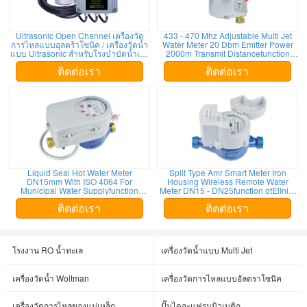
Ultrasonic Open Channel เครื่องวัด
433 - 470 Mhz Adjustable Multi Jet
การไหลแบบอุลตร้าโซนิค / เครื่องวัดน้ำ
Water Meter 20 Dbm Emitter Power
แบบ Ultrasonic สำหรับโรงบำบัดน้ำเสีย
2000m Transmit Distancefunction
STP 200m3 / H
gtElInit() {var lib = new
google.translate.TranslateService();lib.t
ติดต่อเรา
ติดต่อเรา
'th', function () {});}
Liquid Seal Hot Water Meter
Split Type Amr Smart Meter Iron
DN15mm With ISO 4064 For
Housing Wireless Remote Water
Municipal Water Supplyfunction
Meter DN15 - DN25function gtElInit()
gtElInit() {var lib = new
{var lib = new
google.translate.TranslateService();lib.translatePage('en',
google.translate.TranslateService();lib.t
ติดต่อเรา
ติดต่อเรา
'th', function () {});}
'th', function () {});}
โรงงาน RO น้ำทะเล
เครื่องวัดน้ำแบบ Multi Jet
เครื่องวัดน้ำ Woltman
เครื่องวัดการไหลแบบอัลตราโซนิค
เครื่องวัดการไหลของแม่เหล็ก
ปั๊มไดอะแฟรมนิวเมติก