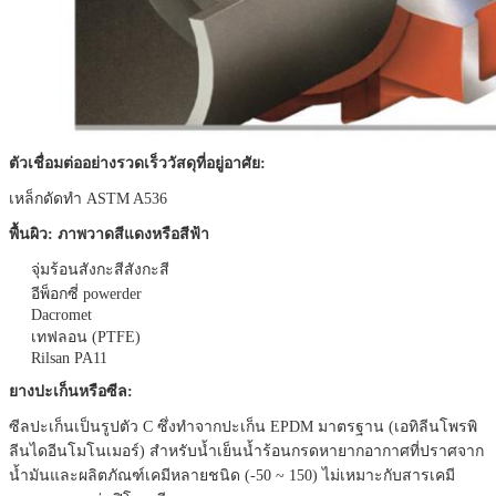
ตัวเชื่อมต่ออย่างรวดเร็ววัสดุที่อยู่อาศัย:
เหล็กดัดทำ ASTM A536
พื้นผิว: ภาพวาดสีแดงหรือสีฟ้า
จุ่มร้อนสังกะสีสังกะสี
อีพ็อกซี่ powerder
Dacromet
เทฟลอน (PTFE)
Rilsan PA11
ยางปะเก็นหรือซีล:
ซีลปะเก็นเป็นรูปตัว C ซึ่งทำจากปะเก็น EPDM มาตรฐาน (เอทิลีนโพรพิ
ลีนไดอีนโมโนเมอร์) สำหรับน้ำเย็นน้ำร้อนกรดหายากอากาศที่ปราศจาก
น้ำมันและผลิตภัณฑ์เคมีหลายชนิด (-50 ~ 150) ไม่เหมาะกับสารเคมี