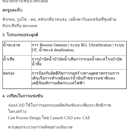
ขนาดกลางเช่นปิโตรเลียม
สกรูและถั่ว:
หัวกลม, รูปไข่ - คอ, สลักเกลียวขนส่ง, เหล็กคาร์บอนชนิดที่ชุบด้วย
สังกะสีหรือ dacromet
3. โปรแกรมประยุกต์
น้ำสะอาด
การ Reverse Osmosis |
ระบบ RO, Ultrafiltration |
ระบบ
UF, น้ำทะเล desalination,
น้ำเสีย
การบำบัดน้ำบำบัดน้ำเสียการกรองน้ำทะเลโรงบำบัด
น้ำทิ้ง
ท่อร่อง
การป้องกันอัคคีภัยการก่อสร้างทางอุตสาหกรรมการ
เดินเรือการทำเหมืองแร่น้ำมันก๊าซธรรมชาติและ
เคมีภัณฑ์การผลิตกระแสไฟฟ้า
4. เปรียบในการแข่งขัน
AutoCAD ใช้ในการออกแบบผลิตภัณฑ์และเพิ่มประสิทธิภาพ
โครงสร้าง
Cast Process Design โดย Castsoft CAD และ CAE
ควบคุมกระบวนการผลิตอย่างเข้มงวด