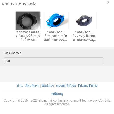
ท่อร่องท่อ
มากกว่า
นทานต่อ
ระบบท่อร่องท่อข้อ
ข้อต่อมีความ
ข้อต่อมีความ
คอมโพสิตข
ร่อนของ
ต่อไนลอนที่ยืดหยุ่น
ยืดหยุ่นแบบเหล็ก
ยืดหยุ่นสูงป้องกัน
ความยืด
21 Bar
ในน้ำทะเล
ดัดสำหรับระบบท่อ
การกัดกร่อนของ
พลาสติกสำห
Coupling
Desalination RO
ร่องแบบร่องเหลี่ยม
พลาสติกสำหรับขั้ว
ต่อท่อข้อต่
อร่องแบบ
Plant DN200
350psi 21bar
ต่อข้อต่อท่ออย่าง
ข้อต่อการก
อง
รวดเร็วไนลอนทำ
ไนลอนทำด้
เปลี่ยนภาษา
ด้วยความแรง
ขนาด 30
150psi 10bar
บาร
Thai
บ้าน
|
เกี่ยวกับเรา
|
ติดต่อเรา
|
แผนผังเว็บไซต์
|
Privacy Policy
สก์ท็อปดู
Copyright © 2015 - 2026 Shanghai Xunhui Environment Technology Co., Ltd..
All rights reserved.