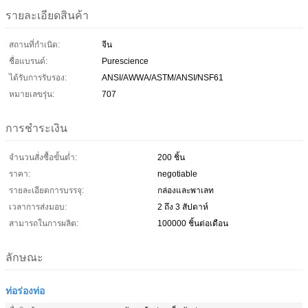
รายละเอียดสินค้า
สถานที่กำเนิด:
จีน
ชื่อแบรนด์:
Purescience
ได้รับการรับรอง:
ANSI/AWWA/ASTM/ANSI/NSF61
หมายเลขรุ่น:
707
การชำระเงิน
จำนวนสั่งซื้อขั้นต่ำ:
200 ชิ้น
ราคา:
negotiable
รายละเอียดการบรรจุ:
กล่องและพาเลท
เวลาการส่งมอบ:
2 ถึง 3 สัปดาห์
สามารถในการผลิต:
100000 ชิ้นต่อเดือน
ลักษณะ
ท่อร่องท่อ