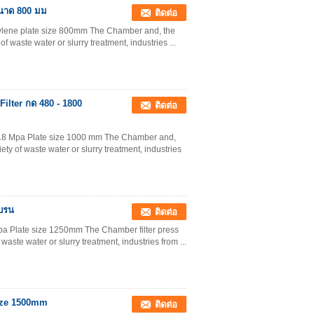
ขนาด 800 มม
ติดต่อ
opylene plate size 800mm The Chamber and, the
f waste water or slurry treatment, industries ...
lter กด 480 - 1800
ติดต่อ
e 0.8 Mpa Plate size 1000 mm The Chamber and,
ety of waste water or slurry treatment, industries
เบรน
ติดต่อ
Mpa Plate size 1250mm The Chamber filter press
aste water or slurry treatment, industries from ...
Size 1500mm
ติดต่อ