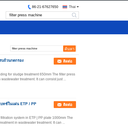
86-21-67627650
Thai
search
ครบถ้วนกดกรอง
ติดต่อ
olding for sludge treatment 650mm The filter press
wastewater treatment. It can consist just ...
แบทช์ในแผ่น ETP / PP
ติดต่อ
h filtration system in ETP | PP plate 1000mm The
reatment in wastewater treatment. It can ...